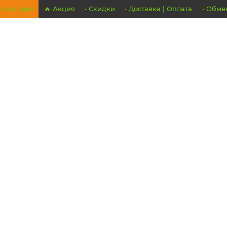
ть сегодня
🔥 Акция
• Скидки
• Доставка | Оплата
• Обме